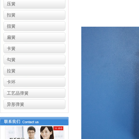
压簧
扣簧
扭簧
扁簧
卡簧
勾簧
拉簧
卡环
工艺品弹簧
异形弹簧